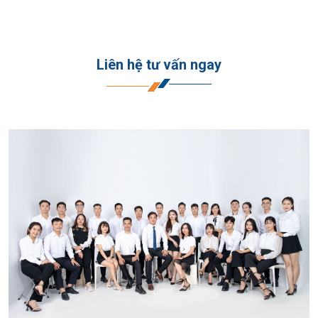
kế sảnh đôi thông tầng
, tách biệt hoàn toàn với luồng giao
thông bên ngoài, đảm bảo sự an toàn, riêng tư và chuyên
nghiệp cho khu văn phòng.
Liên hệ tư vấn ngay
Điểm nhấn kiến trúc của dự án nằm ở:
Hệ thống
vườn treo và không gian xanh bố trí xuyên
suốt khối đế
Thiết kế mặt ngoài hiện đại, kết hợp hài hòa giữa kính, cây
xanh và ánh sáng tự nhiên
Không gian làm việc được tối ưu để vừa đảm bảo công
năng, vừa tạo cảm giác thư giãn và sang trọng
Các mặt sàn văn phòng có diện tích lớn, dễ chia cắt, phù hợp
với nhiều loại hình doanh nghiệp từ công ty dịch vụ, thương
mại đến văn phòng đại diện.