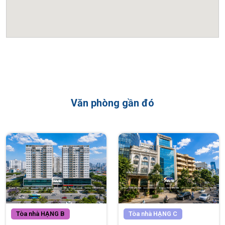
Hồ Hoàn Kiếm
chỉ khoảng 5 phút di chuyển
Cách
Nhà hát Lớn Hà Nội
và
Vincom Center Bà Triệu
khoảng 1,8 km
Gần
Công viên Thống Nhất, Tràng Tiền Plaza, Times
City
(chưa tới 10 phút đi xe)
Thuận tiện di chuyển sang quận Hoàn Kiếm, Long Biên và
Văn phòng gần đó
các trục đường lớn như Minh Khai, Trần Khát Chân
Đặc biệt, lợi thế
tầm nhìn trực diện sông Hồng
giúp không
gian làm việc tại Sun Ancora luôn thoáng đãng, nhiều ánh
sáng và gió tự nhiên – yếu tố hiếm có với các
tòa nhà văn
phòng
tại khu vực trung tâm Hà Nội.
Tòa nhà
HẠNG B
Tòa nhà
HẠNG C