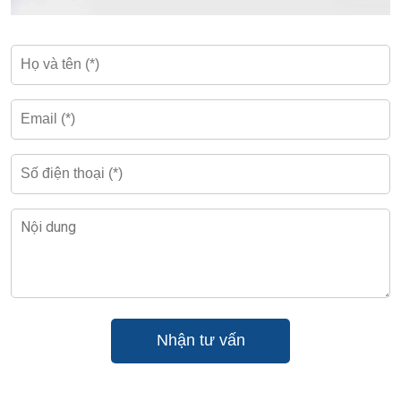
>>Xem thêm: các
tòa văn phòng cho thuê quận Hai Bà
Trưng
3. Tiện ích và dịch vụ tại Sun Ancora Tower