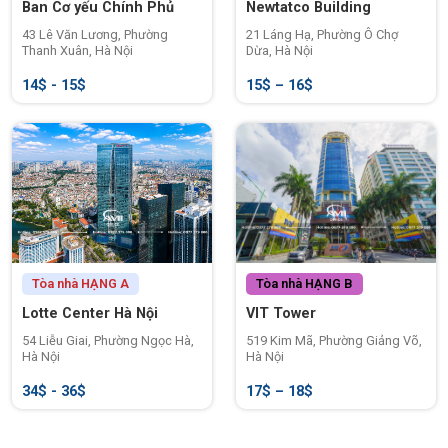
Ban Cơ yếu Chính Phủ
Newtatco Building
43 Lê Văn Lương, Phường
21 Láng Hạ, Phường Ô Chợ
Thanh Xuân, Hà Nội
Dừa, Hà Nội
14$ - 15$
15$ – 16$
2. Quy mô và thiết kế tòa nhà Sun Grand
City Ancora
Tòa nhà
HẠNG A
Tòa nhà
HẠNG B
Lotte Center Hà Nội
VIT Tower
Sun Grand City Ancora là tổ hợp gồm
03 tòa tháp cao 25
54 Liễu Giai, Phường Ngọc Hà,
519 Kim Mã, Phường Giảng Võ,
tầng và 03 tầng hầm
, được xây dựng trên tổng diện tích quy
Hà Nội
Hà Nội
hoạch lớn, trong đó
05 tầng khối đế
được bố trí làm
trung
34$ - 36$
17$ – 18$
tâm thương mại và văn phòng cho thuê
.
Ngay từ khu vực sảnh, tòa nhà tạo ấn tượng mạnh với
thiết