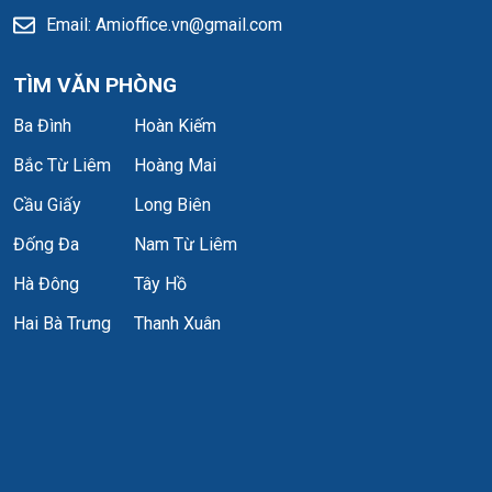
Hệ thống mặt dựng sử dụng
kính Low-E
, giúp cách âm,
Email: Amioffice.vn@gmail.com
cách nhiệt và hạn chế tia UV lên tới 99%
Bên cạnh đó, tòa nhà được vận hành với các tiêu chuẩn kỹ
TÌM VĂN PHÒNG
thuật hiện đại, đảm bảo môi trường làm việc yên tĩnh, an toàn
Ba Đình
Hoàn Kiếm
và hiệu quả cho doanh nghiệp
thuê văn phòng
.
Bắc Từ Liêm
Hoàng Mai
Cầu Giấy
Long Biên
Đống Đa
Nam Từ Liêm
Hà Đông
Tây Hồ
Hai Bà Trưng
Thanh Xuân