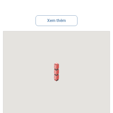
Xem thêm
>> Xem ngay: Danh sách t
òa văn phòng cho thuê tại
Hà Nội
1. Vị trí và lợi thế của Sun Grand City
Ancora
Sun Grand City Ancora tọa lạc tại
số 03 Lương Yên, Phường
Hai Bà Trưng,
Quận Hai Bà Trưng
, ngay trên trục giao thông
huyết mạch kết nối khu vực trung tâm cũ với khu đô thị mới
phía Đông Hà Nội. Đây là vị trí hiếm hoi vừa nằm trong nội đô,
vừa tiếp giáp sông Hồng, mang lại giá trị cao về giao thông,
cảnh quan và phong thủy.
Từ tòa nhà, doanh nghiệp dễ dàng kết nối tới nhiều địa điểm
quan trọng: