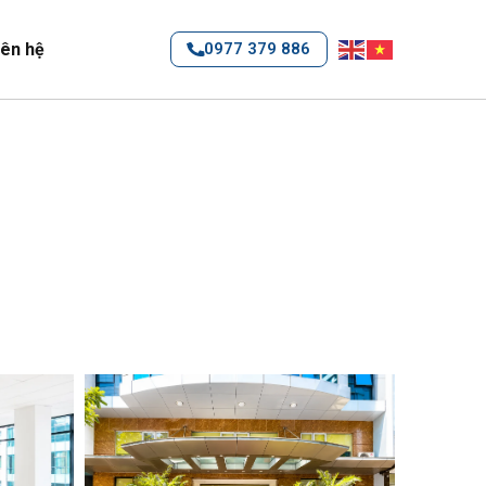
iên hệ
0977 379 886