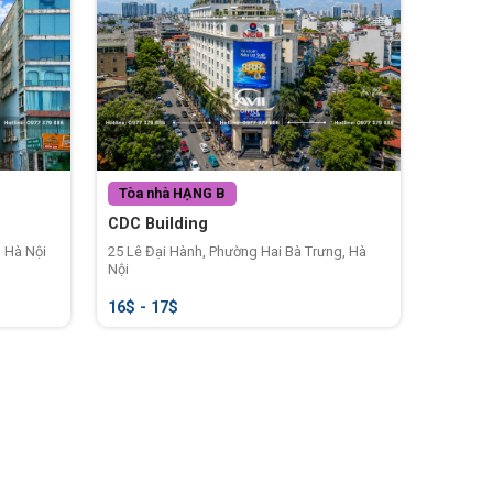
Tòa nhà
HẠNG B
CDC Building
 Hà Nội
25 Lê Đại Hành, Phường Hai Bà Trưng, Hà
Nội
16$ - 17$