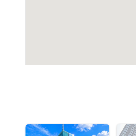
Quy mô: 9 tầng nổi và 1 tầng hầm.
Diện tích sàn: Khoảng 288 m2.
Chiều cao trần: 2.65m.
Tòa nhà Spring Heirs tọa lạc tại ngõ 82 Duy Tân, vị 
hạng C tại quận Cầu Giấy. Với thiết kế vuông vắn, m
Spring Heir cung cấp một không gian làm việc yên tĩ
ưu cho các doanh nghiệp vừa và nhỏ đang tìm kiếm vă
Đặc điểm nổi bật của tòa nhà Spring 
Vị trí giao thông thuận tiện: Nằm trong ngõ 82 Du
kết nối nhanh ra các trục đường Phạm Hùng, Trần 
Môi trường làm việc tập trung: Xung quanh là h
công nghệ, tạo điều kiện thuận lợi cho việc giao t
Chi phí vận hành thấp: Giá thuê và phí dịch vụ tạ
nghiệp tiết kiệm tối đa ngân sách hàng tháng.