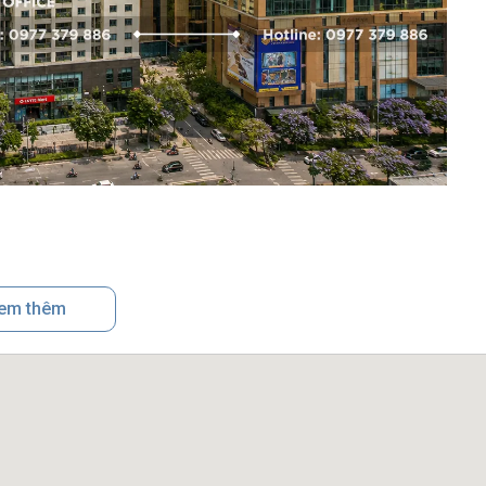
đường Lê Đức Thọ, phường Từ Liêm, Hà Nội
em thêm