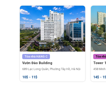
Tòa nhà
HẠNG C
Tòa nh
Vườn Đào Building
Tower 1
689 Lạc Long Quân, Phường Tây Hồ, Hà Nội
458 Minh 
10$ - 11$
14$ - 1