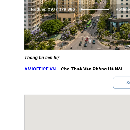
Thông tin liên hệ:
AMIOFFICE.VN
– Cho Thuê Văn Phòng Hà Nội
Địa chỉ:
Tầng 2 tòa nhà FLC Landmark Tower, 
X
Hotline: 0977.379.886 ( có zalo )
Website:
https://amioffice.vn/
Email:
amioffice.vn@gmail.com