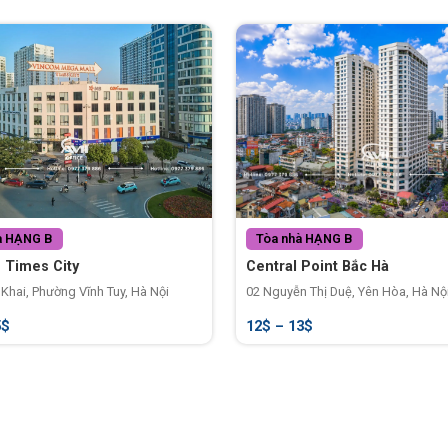
à
HẠNG B
Tòa nhà
HẠNG B
 Times City
Central Point Bắc Hà
Khai, Phường Vĩnh Tuy, Hà Nội
02 Nguyễn Thị Duệ, Yên Hòa, Hà Nộ
5$
12$ – 13$