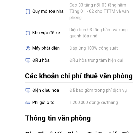
Cao 33 tầng nổi, 03 tầng hầm
Quy mô tòa nha
Tầng 01 - 02 cho TTTM và văn
phòng
Diện tích 03 tầng hầm và xung
Khu vực để xe
quanh tòa nhà
Máy phát điện
Đáp ứng 100% công suất
Điều hòa
Điều hòa trung tâm hiện đại
Các khoản chi phí thuê văn phòng
Điện điều hòa
Đã bao gồm trong phí dịch vụ
Phí gửi ô tô
1.200.000 đồng/xe/tháng
Thông tin văn phòng