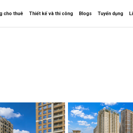
g cho thuê
Thiết kế và thi công
Blogs
Tuyển dụng
L