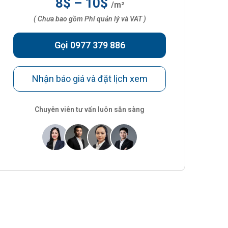
8$ – 10$
/m²
( Chưa bao gồm Phí quản lý và VAT )
Gọi 0977 379 886
Nhận báo giá và đặt lịch xem
Chuyên viên tư vấn luôn sẵn sàng