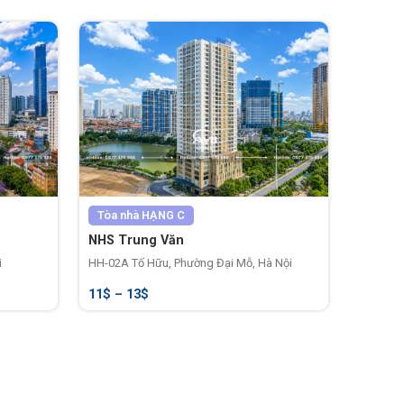
Tòa nhà
HẠNG C
NHS Trung Văn
i
HH-02A Tố Hữu, Phường Đại Mỗ, Hà Nội
11$ – 13$