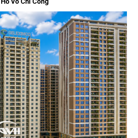
 Hồ Võ Chí Công