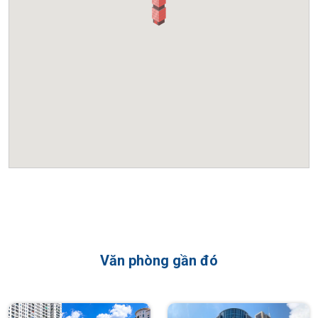
tự nhiên cho các doanh nghiệp.
Những ưu thế khi đặt trụ sở tại tòa nhà Ban
Cơ yếu Chính phủ
Vị trí kết nối đa điểm: Nằm tại điểm giao thoa giữa các trục
đường lớn như Khuất Duy Tiến, Lê Văn Lương và Tố Hữu, tòa
nhà sở hữu mạng lưới giao thông cực kỳ thuận tiện. Doanh
nghiệp dễ dàng di chuyển về phía trung tâm thành phố, đi
thẳng ra đường vành đai 3 trên cao hoặc hướng về phía Hà
Đông.
Hạ tầng kỹ thuật đồng bộ: Tòa nhà được trang bị hệ thống 03
thang máy tốc độ cao dành riêng cho khối văn phòng, hệ
thống điều hòa trung tâm có khả năng điều chỉnh nhiệt độ
Văn phòng gần đó
theo từng khu vực và máy phát điện dự phòng đảm bảo duy
trì 100% công suất khi cần thiết.
An ninh tuyệt đối: Do tính chất đặc thù của chủ đầu tư, công