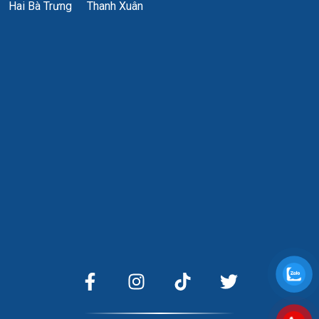
Hai Bà Trưng
Thanh Xuân
Ưu điểm: Vị trí đắc địa, dễ nhận diện thương hiệu. Tòa nhà có
hầm đỗ xe rộng và hệ thống PCCC đạt chuẩn quốc tế. Mức
giá thuê ổn định, ít biến động theo thị trường.
Nhược điểm: Do nằm tại nút giao lớn nên mật độ giao thông
vào giờ cao điểm khá đông đúc. Tuy nhiên, việc điều phối
giao thông tại đây đang ngày càng được cải thiện nhờ hệ
thống hầm chui Lê Văn Lương.
Đối tượng khách hàng phù hợp
Tòa nhà Ban Cơ yếu Chính phủ là điểm đến lý tưởng cho:
Các công ty về lĩnh vực xây dựng, kiến trúc và nội thất.