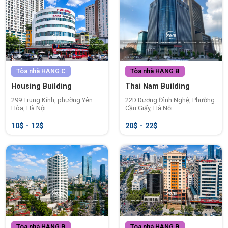
tác an ninh và quản lý tại tòa nhà luôn được đặt lên hàng đầu.
Đây là điểm cộng lớn cho các doanh nghiệp ưu tiên tính bảo
mật và sự ổn định lâu dài.
Biểu phí thuê văn phòng tại tòa nhà Ban Cơ
yếu Chính phủ
Tòa nhà
HẠNG C
Tòa nhà
HẠNG B
Housing Building
Thai Nam Building
299 Trung Kính, phường Yên
22D Dương Đình Nghệ, Phường
Hòa, Hà Nội
Cầu Giấy, Hà Nội
10$ - 12$
20$ - 22$
Tòa nhà
HẠNG B
Tòa nhà
HẠNG B