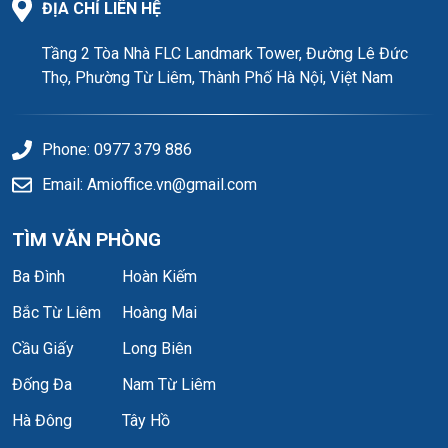
Tài chính: Tập trung nhiều chi nhánh ngân hàng lớn như
ĐỊA CHỈ LIÊN HỆ
Vietcombank, Techcombank, MB Bank trong bán kính
200m.
Tầng 2 Tòa Nhà FLC Landmark Tower, Đường Lê Đức
Thọ, Phường Từ Liêm, Thành Phố Hà Nội, Việt Nam
Dịch vụ: Xung quanh là các nhà hàng, quán café, trung tâm
thương mại và các tòa nhà văn phòng lớn khác, tạo nên
môi trường kinh doanh sôi động.
Phone: 0977 379 886
Đánh giá tổng quan về tòa nhà Ban Cơ yếu
Email: Amioffice.vn@gmail.com
Chính phủ
TÌM VĂN PHÒNG
Ba Đình
Hoàn Kiếm
Bắc Từ Liêm
Hoàng Mai
Cầu Giấy
Long Biên
Đống Đa
Nam Từ Liêm
Hà Đông
Tây Hồ