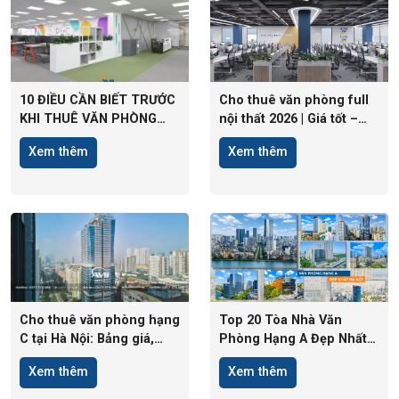
10 ĐIỀU CẦN BIẾT TRƯỚC
Cho thuê văn phòng full
KHI THUÊ VĂN PHÒNG
nội thất 2026 | Giá tốt –
TẠI HÀ NỘI
Vào làm ngay
Xem thêm
Xem thêm
Cho thuê văn phòng hạng
Top 20 Tòa Nhà Văn
C tại Hà Nội: Bảng giá,
Phòng Hạng A Đẹp Nhất
Tiêu chuẩn
Hà Nội
Xem thêm
Xem thêm