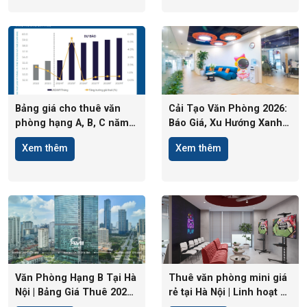
Bảng giá cho thuê văn
Cải Tạo Văn Phòng 2026:
phòng hạng A, B, C năm
Báo Giá, Xu Hướng Xanh
2026 | Cập nhật mới nhất
ESG & Thủ Tục Mới
Xem thêm
Xem thêm
Văn Phòng Hạng B Tại Hà
Thuê văn phòng mini giá
Nội | Bảng Giá Thuê 2026
rẻ tại Hà Nội | Linh hoạt –
& Top Tòa Nhà
Trọn gói