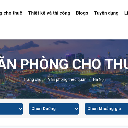
g cho thuê
Thiết kế và thi công
Blogs
Tuyển dụng
L
ĂN PHÒNG CHO TH
/
/
Trang chủ
Văn phòng theo quận
Hà Nội