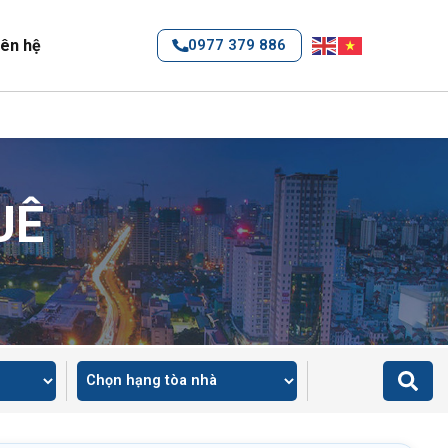
iên hệ
0977 379 886
UÊ