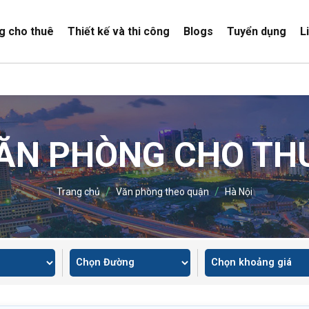
g cho thuê
Thiết kế và thi công
Blogs
Tuyển dụng
L
ĂN PHÒNG CHO TH
/
/
Trang chủ
Văn phòng theo quận
Hà Nội