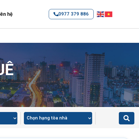
iên hệ
0977 379 886
UÊ