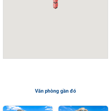
truyền thống và ổn định nhất tại khu vực Duy Tân. Với vị trí
ngay mặt đường lớn, tòa nhà sở hữu mặt tiền rộng rãi và kiến
trúc vuông vắn, tối ưu hóa diện tích sử dụng cho các doanh
nghiệp. CIT Building nổi tiếng với dịch vụ vận hành chuyên
nghiệp và môi trường làm việc yên tĩnh, tập trung, phù hợp
cho các đơn vị cần không gian làm việc ổn định lâu dài.
Những lý do nên lựa chọn CIT Building
Văn phòng gần đó