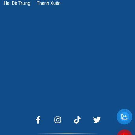
Hai Bà Trưng
Thanh Xuân
Ưu điểm:
Mặt tiền đẹp, dễ nhận diện thương hiệu.
Giá thuê rẻ hơn so với các tòa nhà hạng B cùng khu vực từ
3 – 5 USD/m2.
Chủ đầu tư uy tín, thủ tục hợp đồng thuê nhanh gọn và
minh bạch.
Nhược điểm:
Tòa nhà đã đi vào hoạt động một thời gian nên kiến trúc
mang tính truyền thống, không quá phá cách so với các tòa
nhà mới xây.
Tòa nhà phù hợp với doanh nghiệp nào?