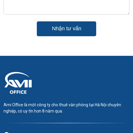
Tòa nhà CIT Building cung cấp các phương án diện tích đa
dạng để phù hợp với quy mô của nhiều doanh nghiệp:
Diện tích nhỏ: 45m2 – 70m2 – 100m2.
Diện tích trung bình: 150m2 – 250m2.
Diện tích lớn: Nguyên sàn 500m2.
Mặt bằng sàn tại CIT Building được thiết kế ít cột, giúp việc
phân chia phòng ban và bố trí nội thất trở nên linh hoạt và hiệu
quả hơn.
Trang thiết bị và Tiêu chuẩn kỹ thuật
Thang máy: Hệ thống thang máy tốc độ cao, vận hành êm
Ami Office là một công ty cho thuê văn phòng tại Hà Nội chuyên
ái.
nghiệp, có uy tín hơn 8 năm qua.
Điều hòa: Hệ thống điều hòa cục bộ giúp doanh nghiệp chủ
động điều chỉnh nhiệt độ theo từng khu vực.