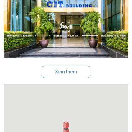
Tổng quan tòa nhà CIT Building
Xem thêm
Địa chỉ: Ngõ 15 Duy Tân, Quận Cầu Giấy, Hà Nội.
Chủ đầu tư: Công ty Cổ phần Công nghệ Thông tin (CIT).
Quy mô: 9 tầng nổi và 1 tầng hầm.
Diện tích sàn: 500 m2.
Tòa nhà CIT Building là một trong những lựa chọn văn phòng