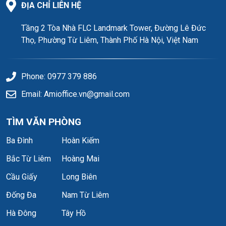
ĐỊA CHỈ LIÊN HỆ
Máy phát điện: Đáp ứng 100% công suất dự phòng cho
các thiết bị thiết yếu.
Tầng 2 Tòa Nhà FLC Landmark Tower, Đường Lê Đức
Hệ thống an ninh: Camera giám sát 24/7 và đội ngũ bảo vệ
Thọ, Phường Từ Liêm, Thành Phố Hà Nội, Việt Nam
chuyên nghiệp tại các điểm chốt.
Đánh giá thực tế tòa nhà CIT Building
Phone: 0977 379 886
Email: Amioffice.vn@gmail.com
TÌM VĂN PHÒNG
Ba Đình
Hoàn Kiếm
Bắc Từ Liêm
Hoàng Mai
Cầu Giấy
Long Biên
Đống Đa
Nam Từ Liêm
Hà Đông
Tây Hồ