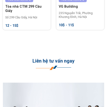
phòng.
Tòa nhà CTM 299 Cầu
VG Building
Giấy
235 Nguyễn Trãi, Phường
Biểu phí thuê văn phòng tại CIT Building
Khương Đình, Hà Nội
Số 299 Cầu Giấy, Hà Nội
10$ - 11$
12 - 15$
Hạng mục
Chi tiết tham khảo
Giá thuê
10$ – 12$/m2/tháng
Thuế VAT
10%
Liên hệ tư vấn ngay
Phí dịch vụ
$1/m2/tháng
Tiền điện lạnh
Tính theo thực tế tiêu thụ
Phí gửi xe máy
70.000 VND/tháng
Phí gửi ô tô
700.000 VND/tháng
Phí ngoài giờ
Miễn phí