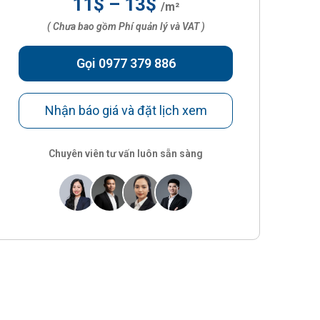
11$ – 13$
/m²
( Chưa bao gồm Phí quản lý và VAT )
Gọi 0977 379 886
Nhận báo giá và đặt lịch xem
Chuyên viên tư vấn luôn sẵn sàng