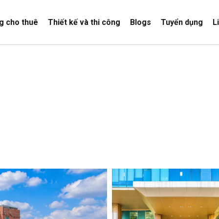
g cho thuê
Thiết kế và thi công
Blogs
Tuyển dụng
L