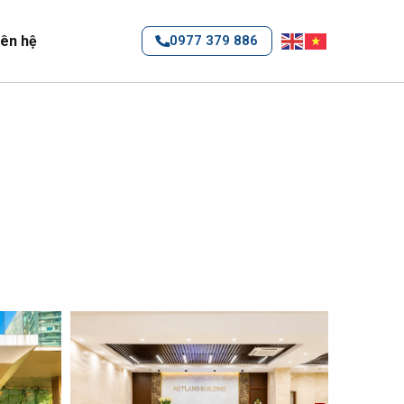
iên hệ
0977 379 886