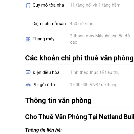
Quy mô tòa nha
11 tầng nổi và 1 tầng hầm
Diện tích mỗi sàn
450 m2/sàn
2 thang máy Mitsubitshi tốc độ
Thang máy
cao
Các khoản chi phí thuê văn phòng
Điện điều hòa
Tính theo thực tế tiêu thụ
Phí gửi ô tô
1.600.000 VNĐ/xe/tháng
Thông tin văn phòng
Cho Thuê Văn Phòng Tại Netland Bui
Thông tin liên hệ: