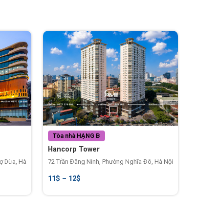
Tòa nhà
HẠNG B
Hancorp Tower
ợ Dừa, Hà
72 Trần Đăng Ninh, Phường Nghĩa Đô, Hà Nội
11$ – 12$