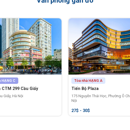
Văn phòng gần đó
à
HẠNG C
Tòa nhà
HẠNG A
 CTM 299 Cầu Giấy
Tiến Bộ Plaza
u Giấy, Hà Nội
175 Nguyễn Thái Học, Phường Ô Ch
Nội
$
27$ - 30$