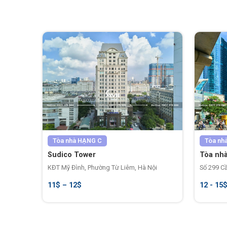
Tòa nhà
HẠNG C
Tòa nh
Sudico Tower
Tòa nhà
KĐT Mỹ Đình, Phường Từ Liêm, Hà Nội
Số 299 Cầ
11$ – 12$
12 - 15