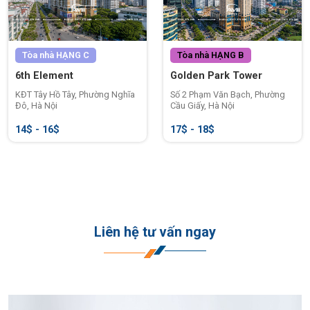
Tòa nhà
HẠNG C
Tòa nhà
HẠNG B
6th Element
Golden Park Tower
KĐT Tây Hồ Tây, Phường Nghĩa
Số 2 Phạm Văn Bạch, Phường
Đô, Hà Nội
Cầu Giấy, Hà Nội
14$ - 16$
17$ - 18$
Liên hệ tư vấn ngay