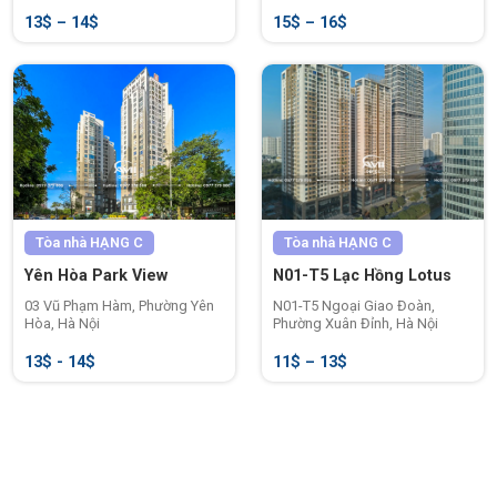
13$ – 14$
15$ – 16$
Tòa nhà
HẠNG C
Tòa nhà
HẠNG C
Yên Hòa Park View
N01-T5 Lạc Hồng Lotus
03 Vũ Phạm Hàm, Phường Yên
N01-T5 Ngoại Giao Đoàn,
Hòa, Hà Nội
Phường Xuân Đỉnh, Hà Nội
13$ - 14$
11$ – 13$