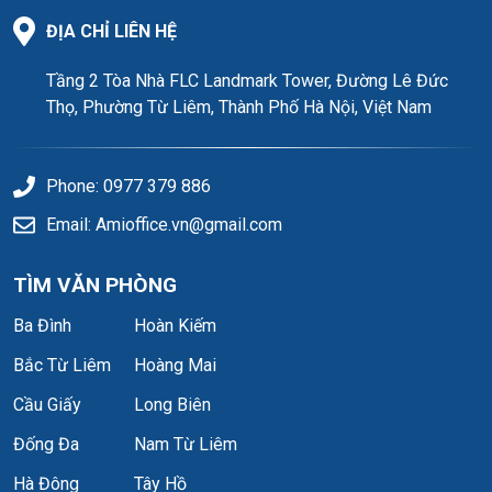
ĐỊA CHỈ LIÊN HỆ
AZ Lâm Viên cung cấp mặt bằng văn phòng vuông vắn, ít cột,
Tầng 2 Tòa Nhà FLC Landmark Tower, Đường Lê Đức
giúp doanh nghiệp tối ưu tối đa diện tích sử dụng:
Thọ, Phường Từ Liêm, Thành Phố Hà Nội, Việt Nam
Diện tích nhỏ: 60m2 – 85m2 – 120m2.
Diện tích trung bình: 200m2 – 300m2.
Phone: 0977 379 886
Diện tích lớn: Nguyên sàn khối đế văn phòng.
Email: Amioffice.vn@gmail.com
Tiêu chuẩn kỹ thuật tòa nhà
TÌM VĂN PHÒNG
Ba Đình
Hoàn Kiếm
Thang máy: Hệ thống thang máy tốc độ cao dành riêng cho
khối văn phòng.
Bắc Từ Liêm
Hoàng Mai
Điều hòa: Hệ thống điều hòa âm trần hiện đại, làm mát
Cầu Giấy
Long Biên
nhanh.
Đống Đa
Nam Từ Liêm
Điện dự phòng: Máy phát điện đảm bảo hoạt động 24/7
khi có sự cố.
Hà Đông
Tây Hồ