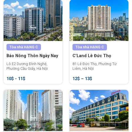
hợp lý.
Ưu điểm khi thuê văn phòng tại AZ Lâm
Viên
Tòa nhà
HẠNG C
Tòa nhà
HẠNG C
Báo Nông Thôn Ngày Nay
C’Land Lê Đức Thọ
Lô E2 Dương Đình Nghệ,
81 Lê Đức Thọ, Phường Từ
Phường Cầu Giấy, Hà Nội
Liêm, Hà Nội
10$ - 11$
12$ – 13$