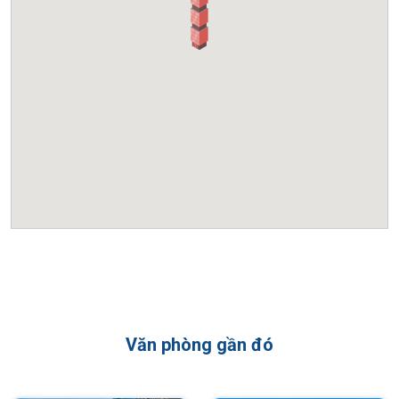
Tổng quan tòa nhà AZ Lâm Viên Complex
Địa chỉ:
Số 107 Nguyễn Phong Sắc, Quận Cầu Giấy, Hà
Nội.
Chủ đầu tư:
Công ty Cổ phần Bất động sản AZ (AZ Land).
Quy mô:
29 tầng nổi và 2 tầng hầm (Khối đế văn phòng
chuyên nghiệp).
Diện tích sàn:
Khoảng 500 m2.
AZ Lâm Viên Complex là tổ hợp căn hộ cao cấp và văn phòng
cho thuê tọa lạc tại vị trí “đắc địa” trên mặt đường Nguyễn
Phong Sắc. Với thiết kế hiện đại, mặt tiền rộng rãi và tầm nhìn
hướng thẳng ra công viên Nghĩa Tân, tòa nhà mang đến không
Văn phòng gần đó
gian làm việc xanh, thoáng đãng và tràn đầy năng lượng. Đây
là lựa chọn hàng đầu cho các doanh nghiệp đang tìm kiếm
văn phòng tại khu vực trung tâm quận Cầu Giấy với mức giá