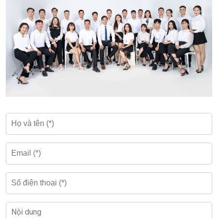
Giá thuê
10$ – 14$/m2/tháng
Thuế VAT
10%
Phí dịch vụ
$1.6/m2/tháng
Tiền điện lạnh
Đồng hồ riêng
Phí gửi xe máy
120.000 VND/tháng
Phí gửi ô tô
1.800.000 VND/tháng
Phí ngoài giờ
Đang cập nhật
Diện tích & mặt bằng cho thuê